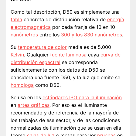
Como tal descripción, D50 es simplemente una
tabla
concreta de distribución relativa de
energía
electromagnética
por cada franja de 10 en 10
nanómetros
entre los
300 y los 830 nanómetros
.
Su
temperatura de color
media es de 5.000
Kelvin
. Cualquier
fuente luminosa
cuya
curva de
distribución espectral
se corresponda
suficientemente con los datos de D50 se
considera una fuente D50, y la luz que emite se
homologa
como D50.
Se usa en los
estándares ISO para la iluminación
en
artes gráficas
. Por eso es el iluminante
recomendado y de referencia de la mayoría de
los trabajos de ese sector, y de las condiciones
normalizadas de iluminación que se usan en ella
(como
cajas de luz
o mesas para ver
pruebas
en