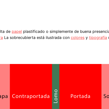
lta de
papel
plastificado o simplemente de buena presencia 
ra
La sobrecubierta está ilustrada con
colores
y
tipografía
m