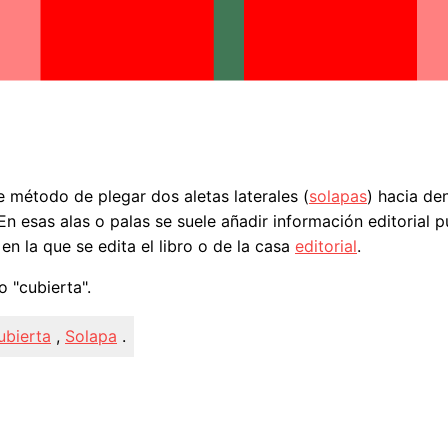
le método de plegar dos aletas laterales (
solapas
) hacia den
 En esas alas o palas se suele añadir información editorial 
en la que se edita el libro o de la casa
editorial
.
 "cubierta".
ubierta
,
Solapa
.