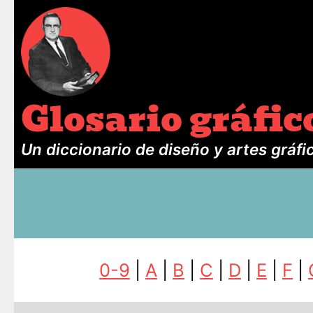
Glosario gráfic
Un diccionario de diseño y artes gráfi
0-9
|
A
|
B
|
C
|
D
|
E
|
F
|