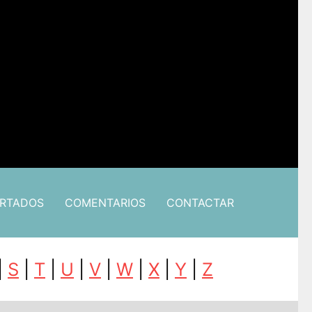
ARTADOS
COMENTARIOS
CONTACTAR
|
S
|
T
|
U
|
V
|
W
|
X
|
Y
|
Z