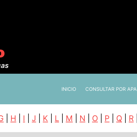
o
cas
INICIO
CONSULTAR POR AP
G
|
H
|
I
|
J
|
K
|
L
|
M
|
N
|
O
|
P
|
Q
|
R