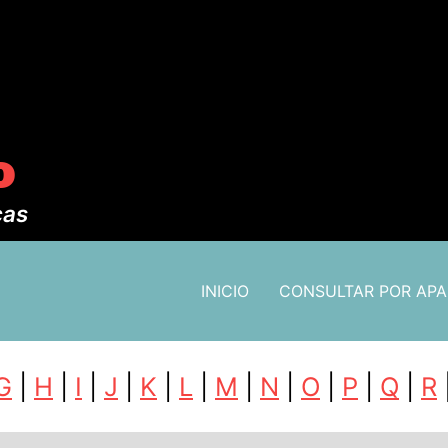
o
cas
INICIO
CONSULTAR POR AP
G
|
H
|
I
|
J
|
K
|
L
|
M
|
N
|
O
|
P
|
Q
|
R