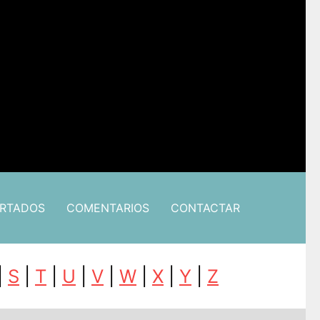
ARTADOS
COMENTARIOS
CONTACTAR
|
S
|
T
|
U
|
V
|
W
|
X
|
Y
|
Z