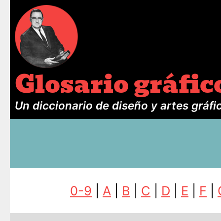
Glosario gráfic
Un diccionario de diseño y artes gráfi
0-9
|
A
|
B
|
C
|
D
|
E
|
F
|