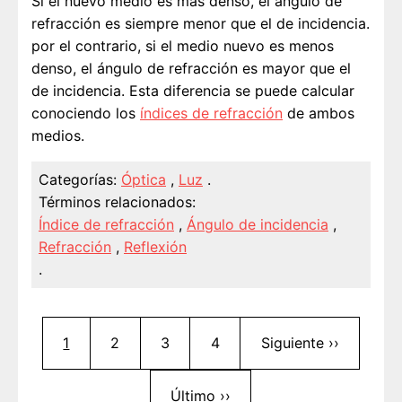
Si el nuevo medio es más denso, el ángulo de
refracción es siempre menor que el de incidencia.
por el contrario, si el medio nuevo es menos
denso, el ángulo de refracción es mayor que el
de incidencia. Esta diferencia se puede calcular
conociendo los
índices de refracción
de ambos
medios.
Categorías:
Óptica
,
Luz
.
Términos relacionados:
Índice de refracción
,
Ángulo de incidencia
,
Refracción
,
Reflexión
.
Paginación
Página actual
Página
Página
Página
Siguiente página
1
2
3
4
Siguiente ››
Última página
Último ››