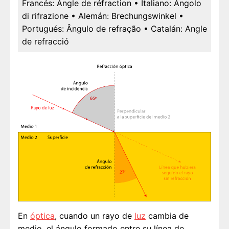
Francés:
Angle de réfraction
• Italiano:
Angolo
di rifrazione
• Alemán:
Brechungswinkel
•
Portugués:
Ângulo de refração
• Catalán:
Angle
de refracció
En
óptica
, cuando un rayo de
luz
cambia de
medio, el ángulo formado entre su línea de