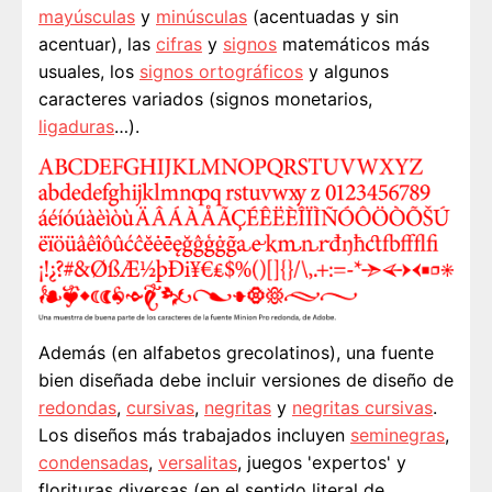
mayúsculas
y
minúsculas
(acentuadas y sin
acentuar), las
cifras
y
signos
matemáticos más
usuales, los
signos ortográficos
y algunos
caracteres variados (signos monetarios,
ligaduras
…).
Además (en alfabetos grecolatinos), una fuente
bien diseñada debe incluir versiones de diseño de
redondas
,
cursivas
,
negritas
y
negritas cursivas
.
Los diseños más trabajados incluyen
seminegras
,
condensadas
,
versalitas
, juegos 'expertos' y
florituras diversas (en el sentido literal de