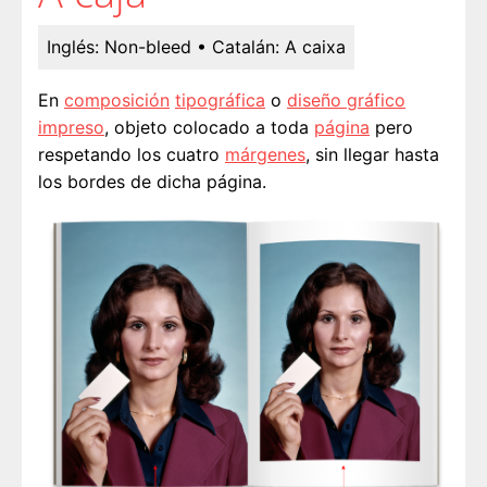
Inglés:
Non-bleed
• Catalán:
A caixa
En
composición
tipográfica
o
diseño gráfico
impreso
, objeto colocado a toda
página
pero
respetando los cuatro
márgenes
, sin llegar hasta
los bordes de dicha página.