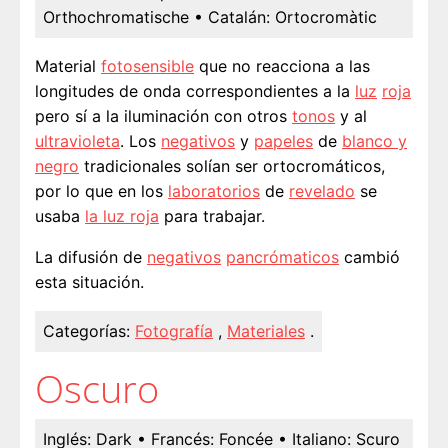
Orthochromatische
• Catalán:
Ortocromàtic
Material
fotosensible
que no reacciona a las
longitudes de onda correspondientes a la
luz
roja
pero sí a la iluminación con otros
tonos
y al
ultravioleta
. Los
negativos
y
papeles
de
blanco y
negro
tradicionales solían ser ortocromáticos,
por lo que en los
laboratorios
de
revelado
se
usaba
la luz roja
para trabajar.
La difusión de
negativos
pancrómaticos
cambió
esta situación.
Categorías:
Fotografía
,
Materiales
.
Oscuro
Inglés:
Dark
• Francés:
Foncée
• Italiano:
Scuro