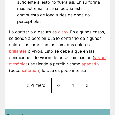
suficiente si esto no fuera así. En su forma
más extrema, la señal podría estar
compuesta de longitudes de onda no
perceptibles.
Lo contrario a oscuro es
claro
. En algunos casos,
se tiende a percibir que lo contrario de algunos
colores oscuros son los llamados colores
brillantes
o vivos. Esto se debe a que en las
condiciones de visión de poca iluminación (
visión
mesópica
) se tiende a percibir como
apagado
(poco
saturado
) lo que es poco intenso.
Paginación
Primera página
Página anterior
Página
Página actual
« Primero
‹‹
1
2