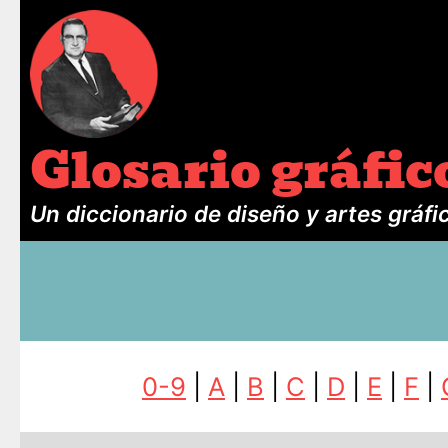
Glosario gráfic
Un diccionario de diseño y artes gráfi
0-9
|
A
|
B
|
C
|
D
|
E
|
F
|