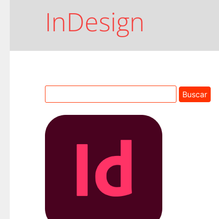
InDesign