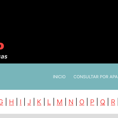
o
cas
INICIO
CONSULTAR POR AP
G
|
H
|
I
|
J
|
K
|
L
|
M
|
N
|
O
|
P
|
Q
|
R