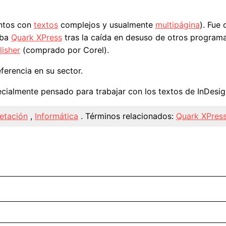
ntos con
textos
complejos y usualmente
multipágina
). Fue
aba
Quark XPress
tras la caída en desuso de otros progra
lisher
(comprado por Corel).
ferencia en su sector.
cialmente pensado para trabajar con los textos de InDesig
etación
,
Informática
.
Términos relacionados:
Quark XPres