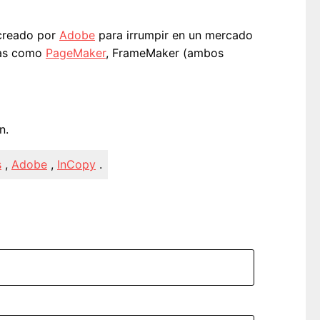
 creado por
Adobe
para irrumpir en un mercado
mas como
PageMaker
, FrameMaker (ambos
n.
s
,
Adobe
,
InCopy
.