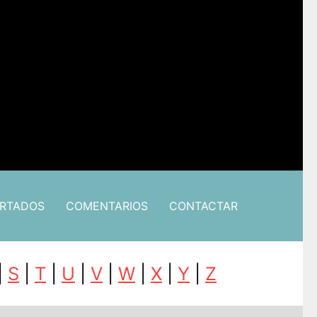
ARTADOS
COMENTARIOS
CONTACTAR
|
S
|
T
|
U
|
V
|
W
|
X
|
Y
|
Z