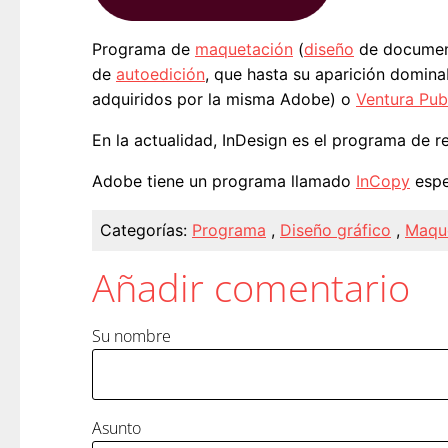
Programa de
maquetación
(
diseño
de docume
de
autoedición
, que hasta su aparición domin
adquiridos por la misma Adobe) o
Ventura Pub
En la actualidad, InDesign es el programa de re
Adobe tiene un programa llamado
InCopy
espe
Categorías:
Programa
,
Diseño gráfico
,
Maqu
Añadir comentario
Su nombre
Asunto