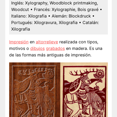
Inglés:
Xylography, Woodblock printmaking,
Woodcut
• Francés:
Xylographie, Bois gravé
•
Italiano:
Xilografia
• Alemán:
Blockdruck
•
Portugués:
Xilogravura, Xilografia
• Catalán:
Xilografia
Impresión
en
altorrelieve
realizada con tipos,
motivos o
dibujos
grabados
en madera. Es una
de las formas más antiguas de impresión.