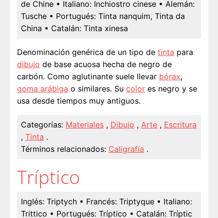
de Chine
• Italiano:
Inchiostro cinese
• Alemán:
Tusche
• Portugués:
Tinta nanquim, Tinta da
China
• Catalán:
Tinta xinesa
Denominación genérica de un tipo de
tinta
para
dibujo
de base acuosa hecha de negro de
carbón. Como aglutinante suele llevar
bórax
,
goma arábiga
o similares. Su
color
es negro y se
usa desde tiempos muy antiguos.
Categorías:
Materiales
,
Dibujo
,
Arte
,
Escritura
,
Tinta
.
Términos relacionados:
Caligrafía
.
Tríptico
Inglés:
Triptych
• Francés:
Triptyque
• Italiano:
Trittico
• Portugués:
Tríptico
• Catalán:
Tríptic