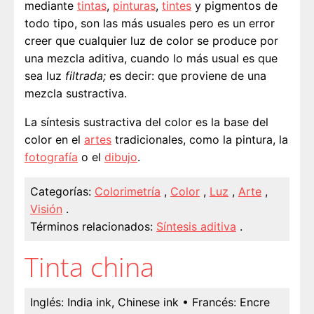
mediante
tintas
,
pinturas
,
tintes
y pigmentos de
todo tipo, son las más usuales pero es un error
creer que cualquier luz de color se produce por
una mezcla aditiva, cuando lo más usual es que
sea luz
filtrada;
es decir: que proviene de una
mezcla sustractiva.
La síntesis sustractiva del color es la base del
color en el
artes
tradicionales, como la pintura, la
fotografía
o el
dibujo
.
Categorías:
Colorimetría
,
Color
,
Luz
,
Arte
,
Visión
.
Términos relacionados:
Síntesis aditiva
.
Tinta china
Inglés:
India ink, Chinese ink
• Francés:
Encre