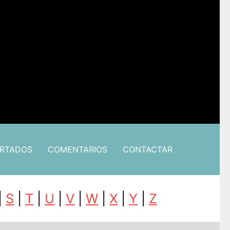
ARTADOS
COMENTARIOS
CONTACTAR
|
S
|
T
|
U
|
V
|
W
|
X
|
Y
|
Z