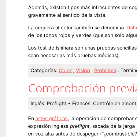
Además, existen tipos más infrecuentes de ce
gravemente al sentido de la vista.
La ceguera al color también se denomina "
dal
de los tonos rojos y verdes (que son sólo algu
Los test de Ishihara son unas pruebas sencill
sean necesarias más pruebas médicas).
Categorías:
Color
,
Visión
,
Problema
.
Términ
Comprobación previ
Inglés:
Preflight
• Francés:
Contrôle en amont
En
artes gráficas
, la operación de comprobar 
expresión inglesa
preflight,
sacada de la jerga 
en voz alta antes de despegar ("¿combustible?,