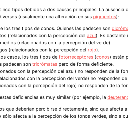
inco tipos debidos a dos causas principales: La ausencia d
diversos (usualmente una alteración en sus
pigmentos
):
de los tres tipos de conos. Quienes las padecen son
dicróm
os (relacionados con la percepción del
azul
). Es bastante 
medios (relacionados con la percepción del verde).
gos (relacionados con la percepción del
rojo
).
os casos, los tres tipos de
fotorreceptores
(
conos
) están 
as padecen son
tricrómatas
pero de forma deficiente.
ionados con la percepción del azul) no responden de la fo
lacionados con la percepción del verde) no responden de 
ionados con la percepción del rojo) no responden de la fo
estas deficiencias es muy similar (por ejemplo, la
deuteran
nos que deberían percibirse directamente, sino que afecta 
o sólo afecta a la percepción de los tonos verdes, sino a c