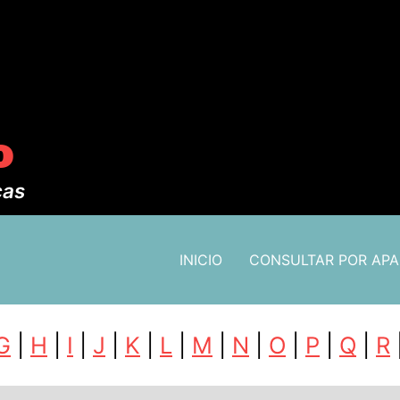
o
cas
INICIO
CONSULTAR POR AP
G
|
H
|
I
|
J
|
K
|
L
|
M
|
N
|
O
|
P
|
Q
|
R