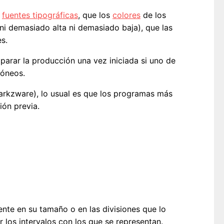
s
fuentes tipográficas
, que los
colores
de los
i demasiado alta ni demasiado baja), que las
s.
arar la producción una vez iniciada si uno de
róneos.
rkzware), lo usual es que los programas más
ión previa.
nte en su tamaño o en las divisiones que lo
r los intervalos con los que se representan.