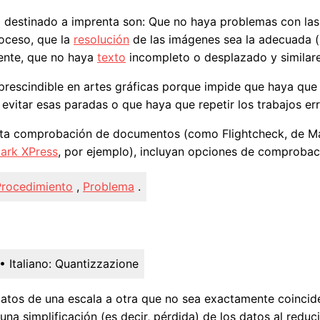
 destinado a imprenta son: Que no haya problemas con la
roceso, que la
resolución
de las imágenes sea la adecuada (n
ente, que no haya
texto
incompleto o desplazado y similare
scindible en artes gráficas porque impide que haya que p
 evitar esas paradas o que haya que repetir los trabajos er
sta comprobación de documentos (como Flightcheck, de Ma
ark XPress
, por ejemplo), incluyan opciones de comprobac
Procedimiento
,
Problema
.
• Italiano:
Quantizzazione
datos de una escala a otra que no sea exactamente coincide
na simplificación (es decir, pérdida) de los datos al reduci