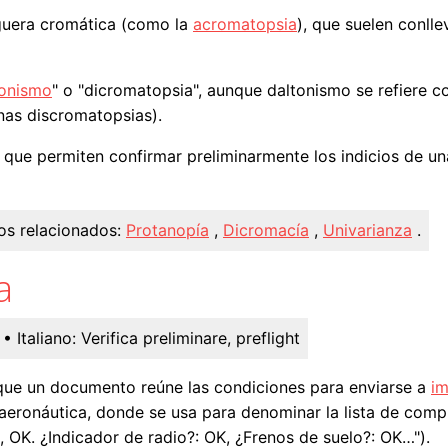
guera cromática (como la
acromatopsia
), que suelen conll
tonismo
" o "dicromatopsia", aunque daltonismo se refiere 
nas discromatopsias).
as que permiten confirmar preliminarmente los indicios de 
os relacionados:
Protanopía
,
Dicromacía
,
Univarianza
.
a
• Italiano:
Verifica preliminare, preflight
que un documento reúne las condiciones para enviarse a
im
aeronáutica, donde se usa para denominar la lista de comp
 OK. ¿Indicador de radio?: OK, ¿Frenos de suelo?: OK…").