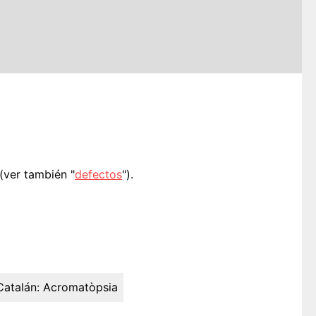
(ver también "
defectos
").
Catalán:
Acromatòpsia