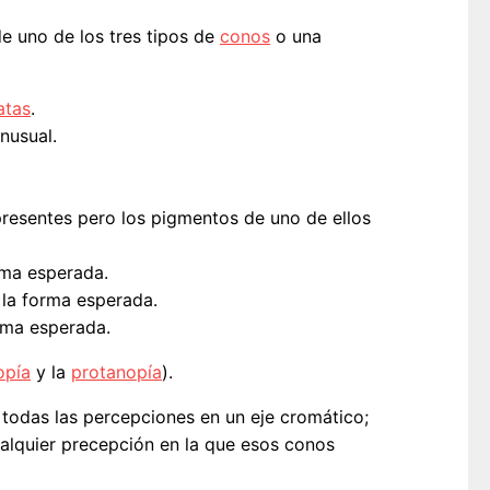
e uno de los tres tipos de
conos
o una
atas
.
inusual.
presentes pero los pigmentos de uno de ellos
rma esperada.
la forma esperada.
rma esperada.
opía
y la
protanopía
).
a todas las percepciones en un eje cromático;
ualquier precepción en la que esos conos