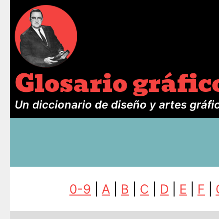
Glosario gráfic
Un diccionario de diseño y artes gráfi
0-9
|
A
|
B
|
C
|
D
|
E
|
F
|