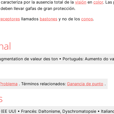
caracteriza por la ausencia total de la
visión
en
color
. Las
deben llevar gafas de gran protección.
receptores
llamados
bastones
y no de los
conos
.
nal
ugmentation de valeur des ton
• Portugués:
Aumento do va
Problema
.
Términos relacionados:
Ganancia de punto
.
s
s (EE UU)
• Francés:
Daltonisme, Dyschromatopsie
• Italian