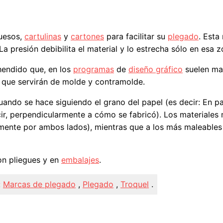
uesos,
cartulinas
y
cartones
para facilitar su
plegado
. Esta
a presión debibilita el material y lo estrecha sólo en esa z
hendido que, en los
programas
de
diseño gráfico
suelen ma
que servirán de molde y contramolde.
ando se hace siguiendo el grano del papel (es decir: En par
cir, perpendicularmente a cómo se fabricó). Los materiales
amente por ambos lados), mientras que a los más maleables
n pliegues y en
embalajes
.
:
Marcas de plegado
,
Plegado
,
Troquel
.