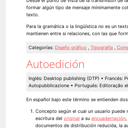
Desde el punto de vista de la transmisión de l
formar algún tipo de mensaje mínimamente coher
texto.
Para la gramática o la lingüística no es un te
mantienen entre si relaciones, con las que fo
Categorías:
Diseño gráfico
,
Tipografía
,
Comp
Autoedición
Inglés:
Desktop publishing (DTP)
• Francés:
P
Autopubblicazione
• Portugués:
Editoração e
En español bajo este término se entienden dos
Concepto según el cual un usuario puede r
escritura del
original
a su
encuadernación
,
documentos de distribución reducida, la au