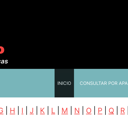
o
cas
INICIO
CONSULTAR POR AP
G
|
H
|
I
|
J
|
K
|
L
|
M
|
N
|
O
|
P
|
Q
|
R