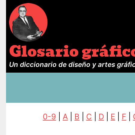
Glosario gráfic
Un diccionario de diseño y artes gráfi
0-9
|
A
|
B
|
C
|
D
|
E
|
F
|