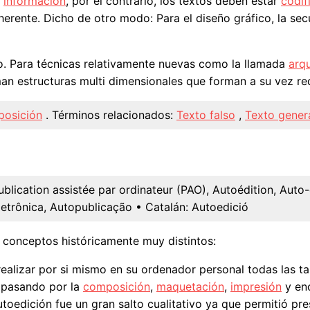
a
información
, por el contrario, los textos deben estar
codif
ente. Dicho de otro modo: Para el diseño gráfico, la secu
xto. Para técnicas relativamente nuevas como la llamada
arqu
rman estructuras multi dimensionales que forman a su vez r
osición
.
Términos relacionados:
Texto falso
,
Texto gener
ublication assistée par ordinateur (PAO), Autoédition, Auto-
letrônica, Autopublicação
• Catalán:
Autoedició
 conceptos históricamente muy distintos:
ealizar por si mismo en su ordenador personal todas las t
 pasando por la
composición
,
maquetación
,
impresión
y enc
toedición fue un gran salto cualitativo ya que permitió pr