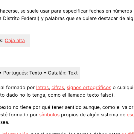
 hacerse, se suele usar para especificar fechas en números
 Distrito Federal) y palabras que se quiere destacar de al
s:
Caja alta
.
• Portugués:
Texto
• Catalán:
Text
sual formado por
letras
,
cifras
,
signos ortográficos
o cualqui
to dado no lo tenga, como el llamado texto falso).
 texto no tiene por qué tener sentido aunque, como el valo
 esté formado por
símbolos
propios de algún sistema de
esc
sea.