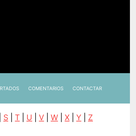
ARTADOS
COMENTARIOS
CONTACTAR
|
S
|
T
|
U
|
V
|
W
|
X
|
Y
|
Z