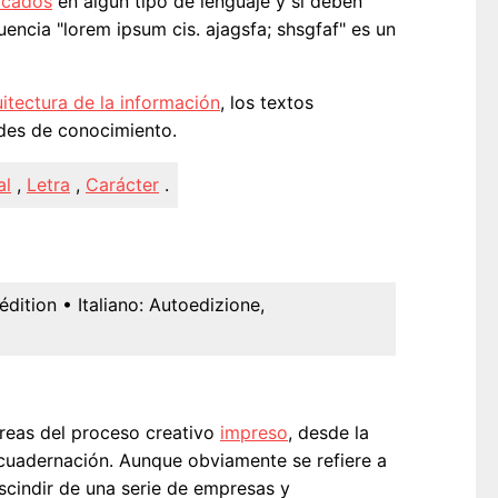
icados
en algún tipo de lenguaje y sí deben
encia "lorem ipsum cis. ajagsfa; shsgfaf" es un
itectura de la información
, los textos
edes de conocimiento.
al
,
Letra
,
Carácter
.
édition
• Italiano:
Autoedizione,
areas del proceso creativo
impreso
, desde la
uadernación. Aunque obviamente se refiere a
escindir de una serie de empresas y