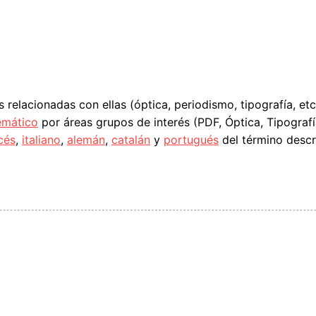
s relacionadas con ellas (óptica, periodismo, tipografía, et
emático
por áreas grupos de interés (PDF, Óptica, Tipografía
cés
,
italiano
,
alemán
,
catalán
y
portugués
del término descr