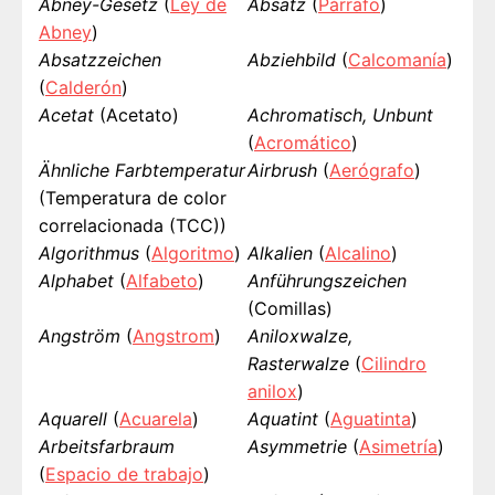
Abney-Gesetz
(
Ley de
Absatz
(
Párrafo
)
Abney
)
Absatzzeichen
Abziehbild
(
Calcomanía
)
(
Calderón
)
Acetat
(Acetato)
Achromatisch, Unbunt
(
Acromático
)
Ähnliche Farbtemperatur
Airbrush
(
Aerógrafo
)
(Temperatura de color
correlacionada (TCC))
Algorithmus
(
Algoritmo
)
Alkalien
(
Alcalino
)
Alphabet
(
Alfabeto
)
Anführungszeichen
(Comillas)
Angström
(
Angstrom
)
Aniloxwalze,
Rasterwalze
(
Cilindro
anilox
)
Aquarell
(
Acuarela
)
Aquatint
(
Aguatinta
)
Arbeitsfarbraum
Asymmetrie
(
Asimetría
)
(
Espacio de trabajo
)