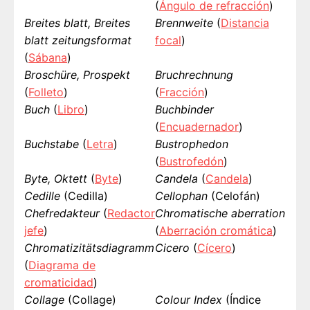
(
Ángulo de refracción
)
Breites blatt, Breites
Brennweite
(
Distancia
blatt zeitungsformat
focal
)
(
Sábana
)
Broschüre, Prospekt
Bruchrechnung
(
Folleto
)
(
Fracción
)
Buch
(
Libro
)
Buchbinder
(
Encuadernador
)
Buchstabe
(
Letra
)
Bustrophedon
(
Bustrofedón
)
Byte, Oktett
(
Byte
)
Candela
(
Candela
)
Cedille
(Cedilla)
Cellophan
(Celofán)
Chefredakteur
(
Redactor
Chromatische aberration
jefe
)
(
Aberración cromática
)
Chromatizitätsdiagramm
Cicero
(
Cícero
)
(
Diagrama de
cromaticidad
)
Collage
(Collage)
Colour Index
(Índice