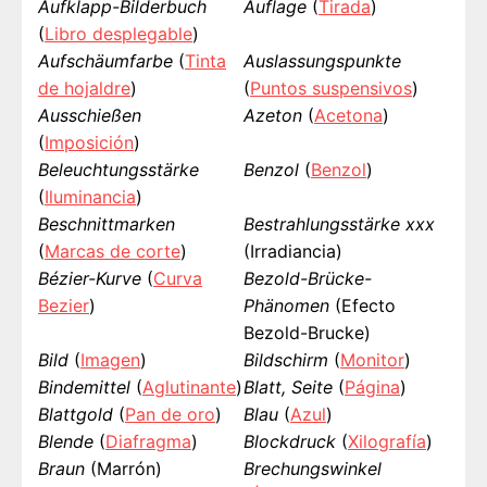
Aufklapp-Bilderbuch
Auflage
(
Tirada
)
(
Libro desplegable
)
Aufschäumfarbe
(
Tinta
Auslassungspunkte
de hojaldre
)
(
Puntos suspensivos
)
Ausschießen
Azeton
(
Acetona
)
(
Imposición
)
Beleuchtungsstärke
Benzol
(
Benzol
)
(
Iluminancia
)
Beschnittmarken
Bestrahlungsstärke xxx
(
Marcas de corte
)
(Irradiancia)
Bézier-Kurve
(
Curva
Bezold-Brücke-
Bezier
)
Phänomen
(Efecto
Bezold-Brucke)
Bild
(
Imagen
)
Bildschirm
(
Monitor
)
Bindemittel
(
Aglutinante
)
Blatt, Seite
(
Página
)
Blattgold
(
Pan de oro
)
Blau
(
Azul
)
Blende
(
Diafragma
)
Blockdruck
(
Xilografía
)
Braun
(Marrón)
Brechungswinkel